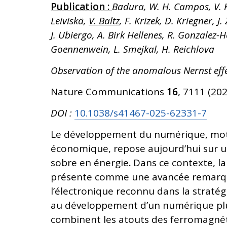
Publication :
Badura, W. H. Campos, V. 
Leiviskä,
V. Baltz
, F. Krizek, D. Kriegner, J
J. Ubiergo, A. Birk Hellenes, R. Gonzalez-H
Goennenwein, L. Smejkal, H. Reichlova
Observation of the anomalous Nernst eff
Nature Communications
16
, 7111 (202
DOI :
10.1038/s41467-025-62331-7
Le développement du numérique, moteu
économique, repose aujourd’hui sur u
sobre en énergie
.
Dans ce contexte, l
présente comme une avancée remarqu
l’électronique reconnu dans la straté
au développement d’un numérique plus 
combinent les atouts des ferromagnét