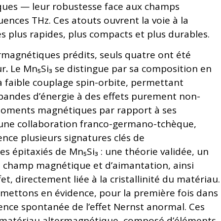
ques — leur robustesse face aux champs
ences THz. Ces atouts ouvrent la voie à la
s plus rapides, plus compacts et plus durables.
rmagnétiques prédits, seuls quatre ont été
ur
.
Le Mn₅Si₃ se distingue par sa composition en
 faible couplage spin-orbite, permettant
s bandes d’énergie à des effets purement non-
s moments magnétiques par rapport à ses
 d’une collaboration franco-germano-tchèque,
nce plusieurs signatures clés de
s épitaxiés de Mn₅Si₃ : une théorie validée, un
de champ magnétique et d’aimantation, ainsi
, directement liée à la cristallinité du matériau.
 mettons en évidence, pour la première fois dans
ence spontanée de l’effet Nernst anormal. Ces
n matériau altermagnétique, composé d’éléments