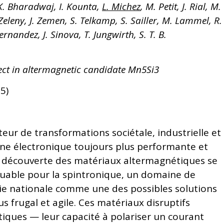
K. Bharadwaj, I. Kounta,
L. Michez
, M. Petit, J. Rial, M.
. Zeleny, J. Zemen, S. Telkamp, S. Sailler, M. Lammel, R.
ernandez, J. Sinova, T. Jungwirth, S. T. B.
ect in altermagnetic candidate
Mn
5
Si
3
5)
r de transformations sociétale, industrielle et
ne électronique toujours plus performante et
a découverte des matériaux altermagnétiques se
able pour la spintronique, un domaine de
gie nationale comme une des possibles solutions
frugal et agile. Ces matériaux disruptifs
iques — leur capacité à polariser un courant