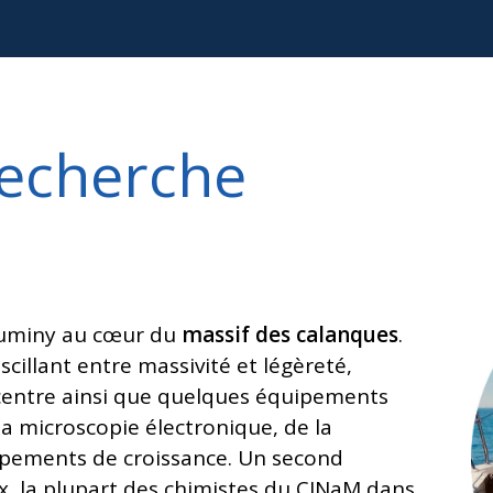
recherche
 Luminy au cœur du
massif des calanques
.
illant entre massivité et légèreté,
 centre ainsi que quelques équipements
 microscopie électronique, de la
ipements de croissance. Un second
x, la plupart des chimistes du CINaM dans