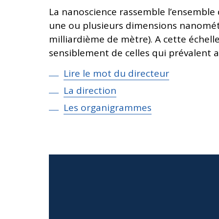
La nanoscience rassemble l’ensemble 
une ou plusieurs dimensions nanomét
milliardième de mètre). A cette échel
sensiblement de celles qui prévalent a
Lire le mot du directeur
La direction
Les organigrammes