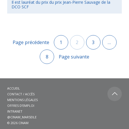
Il est lauréat du prix du prix Jean-Pierre Sauvage de la
DCO SCF
Page précédente
1
2
3
…
8
Page suivante
ACCUEIL
CONTACT / ACCÈS
MENTIONS LÉGALES
OFFRES D’EMPLOI
INTRANET
@CINAM_MARSEILE
© 2026
CINAM