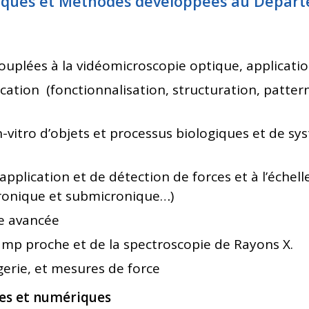
iques et Méthodes
développées au Départ
uplées à la vidéomicroscopie optique, application
ation (fonctionnalisation, structuration, patter
in-vitro d’objets et processus biologiques et de
pplication et de détection de forces et à l’échel
icronique et submicronique…)
e avancée
amp proche et de la spectroscopie de Rayons X.
erie, et mesures de force
es et numériques