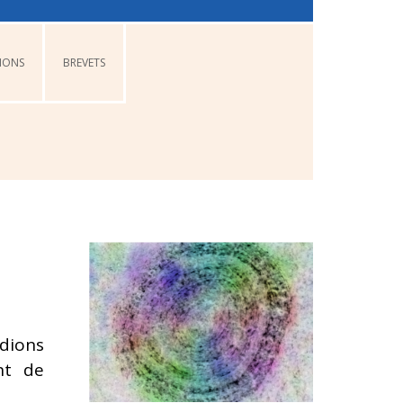
IONS
BREVETS
dions
nt de